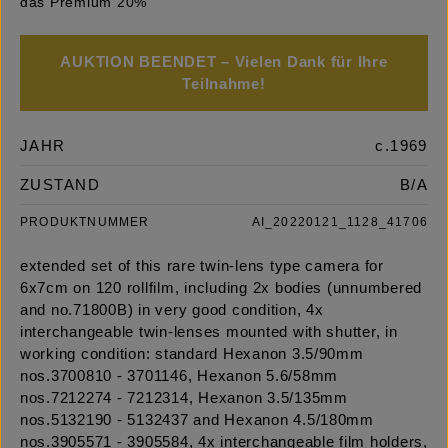
das Premium 20%
AUKTION BEENDET – Vielen Dank für Ihre
Teilnahme!
JAHR
c.1969
ZUSTAND
B/A
PRODUKTNUMMER
AI_20220121_1128_41706
extended set of this rare twin-lens type camera for
6x7cm on 120 rollfilm, including 2x bodies (unnumbered
and no.71800B) in very good condition, 4x
interchangeable twin-lenses mounted with shutter, in
working condition: standard Hexanon 3.5/90mm
nos.3700810 - 3701146, Hexanon 5.6/58mm
nos.7212274 - 7212314, Hexanon 3.5/135mm
nos.5132190 - 5132437 and Hexanon 4.5/180mm
nos.3905571 - 3905584, 4x interchangeable film holders,