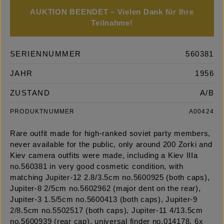
AUKTION BEENDET – Vielen Dank für Ihre
Teilnahme!
SERIENNUMMER
560381
JAHR
1956
ZUSTAND
A/B
PRODUKTNUMMER
A00424
Rare outfit made for high-ranked soviet party members,
never available for the public, only around 200 Zorki and
Kiev camera outfits were made, including a Kiev IIIa
no.560381 in very good cosmetic condition, with
matching Jupiter-12 2.8/3.5cm no.5600925 (both caps),
Jupiter-8 2/5cm no.5602962 (major dent on the rear),
Jupiter-3 1.5/5cm no.5600413 (both caps), Jupiter-9
2/8.5cm no.5502517 (both caps), Jupiter-11 4/13.5cm
no.5600939 (rear cap), universal finder no.014178, 6x