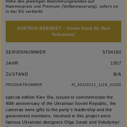
Höhe des jeweiligen Bestimmungslandes auf
Hammerpreis und Premium (Vollbesteuerung), sofern es
in der EU verbleibt
AUKTION BEENDET – Vielen Dank für Ihre
Teilnahme!
SERIENNUMMER
5704180
JAHR
1957
ZUSTAND
B/A
PRODUKTNUMMER
AI_20220121_1128_41582
special edition Kiev IIIa, issued to commemorate the
40th anniversary of the Ukrainian Soviet Republic, the
cameras were gifts to the party's leadership and the
government members. Involved in this project were
famous Ukrainian designers Olga Junak and Volodymyr