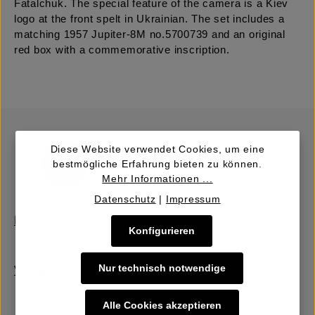
Fatalchuk. The special feature of the camera is a Kiev
logo at the front spelt in Ukrainian. The set includes a
matching 1957 Jupiter-8M no.5700739 and an original
red box with a commemorative inscription.
Diese Website verwendet Cookies, um eine
bestmögliche Erfahrung bieten zu können.
Mehr Informationen ...
Datenschutz
|
Impressum
Kaufen | Bieten
Konfigurieren
Nur technisch notwendige
Verkaufen | Einbringen
Alle Cookies akzeptieren