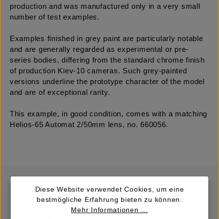
production and was manufactured only in a very small
number of test examples.
Examples finished in grey paint are particularly notable
and are generally regarded as experimental or pre-
series bodies, differing from the standard chrome finish
of production Kiev-10 cameras. Such grey-painted
versions underline the prototype character of the model
and are of exceptional rarity.
This example, in good condition, comes with a matching
Helios-65 Automat 2/50mm lens, no. 660056.
Diese Website verwendet Cookies, um eine
bestmögliche Erfahrung bieten zu können.
Mehr Informationen ...