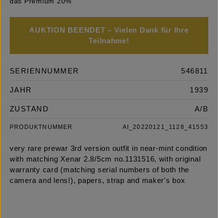
das Premium 20%
AUKTION BEENDET – Vielen Dank für Ihre
Teilnahme!
SERIENNUMMER
546811
JAHR
1939
ZUSTAND
A/B
PRODUKTNUMMER
AI_20220121_1128_41553
very rare prewar 3rd version outfit in near-mint condition
with matching Xenar 2.8/5cm no.1131516, with original
warranty card (matching serial numbers of both the
camera and lens!), papers, strap and maker's box