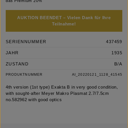
das Premium 20%
AUKTION BEENDET – Vielen Dank für Ihre
Teilnahme!
SERIENNUMMER
437459
JAHR
1935
ZUSTAND
B/A
PRODUKTNUMMER
AI_20220121_1128_41545
4th version (1st type) Exakta B in very good condition,
with sought-after Meyer Makro Plasmat 2.7/7.5cm
no.582962 with good optics