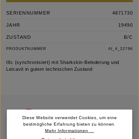
SERIENNUMMER
4871730
JAHR
19490
ZUSTAND
B/C
PRODUKTNUMMER
AI_4_22796
IIIc (synchronisiert) mit Sharkskin-Belederung und
Leicavit in gutem technischen Zustand
Diese Website verwendet Cookies, um eine
bestmögliche Erfahrung bieten zu können.
Mehr Informationen ...