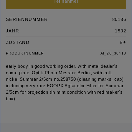
Teilnahme!
SERIENNUMMER
80136
JAHR
1932
ZUSTAND
B+
PRODUKTNUMMER
AI_26_30418
early body in good working order, with metal dealer's
name plate 'Optik-Photo Messter Berlin', with coll.
nickel Summar 2/5cm no.258750 (cleaning marks, cap)
including very rare FOOPX Agfacolor Filter for Summar
2/5cm for projection (in mint condition with red maker's
box)