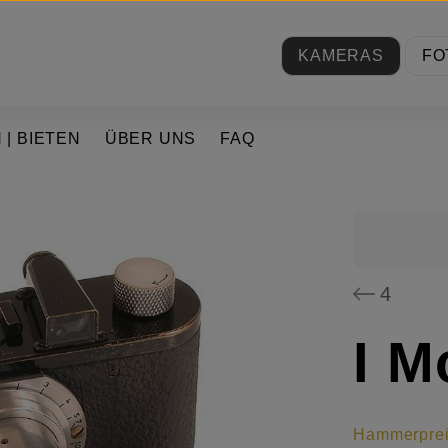
KAMERAS
FO
 | BIETEN
ÜBER UNS
FAQ
4
I M
Hammerpre