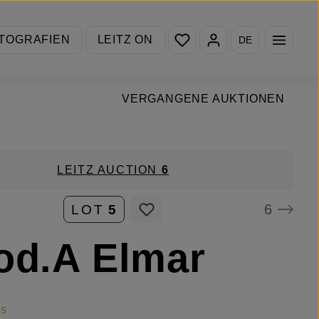
Du hast 0 Produkte auf de
TOGRAFIEN
LEITZ ON
DE
VERGANGENE AUKTIONEN
LEITZ AUCTION
6
6
LOT
5
od.A Elmar
is