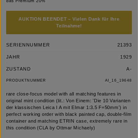
das Premium 20%
AUKTION BEENDET – Vielen Dank für Ihre
Teilnahme!
SERIENNUMMER
21393
JAHR
1929
ZUSTAND
A-
PRODUKTNUMMER
AI_16_19648
rare close-focus model with all matching features in
original mint condition (lit.: Von Einem: 'Die 10 Varianten
der klassischen Leica I A mit Elmar 1:3.5 F=50mm') in
perfect working order with black painted cap, double-film
container and matching ETRIN case, extremely rare in
this condition (CLA by Ottmar Michaely)