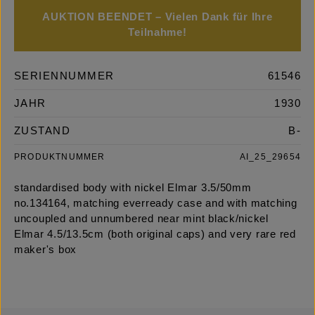
AUKTION BEENDET – Vielen Dank für Ihre
Teilnahme!
SERIENNUMMER
61546
JAHR
1930
ZUSTAND
B-
PRODUKTNUMMER
AI_25_29654
standardised body with nickel Elmar 3.5/50mm
no.134164, matching everready case and with matching
uncoupled and unnumbered near mint black/nickel
Elmar 4.5/13.5cm (both original caps) and very rare red
maker's box