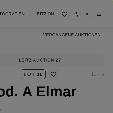
Du hast 0 Produkte auf de
TOGRAFIEN
LEITZ ON
DE
VERGANGENE AUKTIONEN
LEITZ AUCTION
27
11
LOT
10
od. A Elmar
is