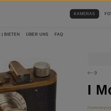
KAMERAS
FO
 | BIETEN
ÜBER UNS
FAQ
9
I M
Hammerpre