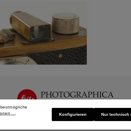
 bestmögliche
onen ...
Konfigurieren
Nur technisch
 | Bieten
Verkaufen | Einbringen
Üb