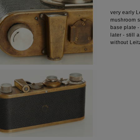
very early L
mushroom sh
base plate -
later - sti
without Leit