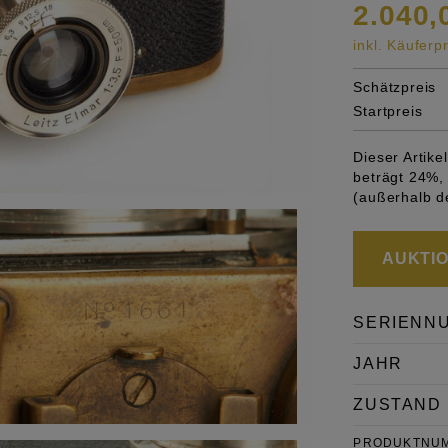
2.040,
inkl. Käufer
Schätzpreis
Startpreis
Dieser Artik
beträgt 24%, 
(außerhalb d
AUKTION
SERIENN
JAHR
ZUSTAND
PRODUKTNU