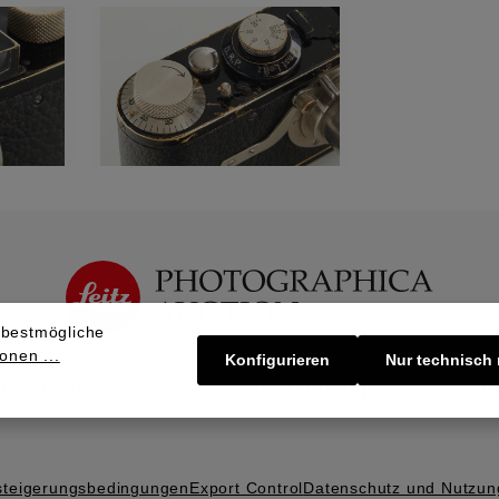
 bestmögliche
onen ...
Konfigurieren
Nur technisch
 | Bieten
Verkaufen | Einbringen
Üb
steigerungs­bedingungen
Export Control
Datenschutz und Nutzu