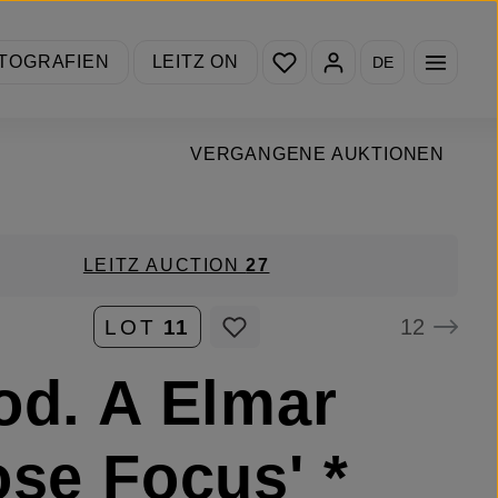
Du hast 0 Produkte auf de
TOGRAFIEN
LEITZ ON
DE
VERGANGENE AUKTIONEN
LEITZ AUCTION
27
12
LOT
11
od. A Elmar
ose Focus' *