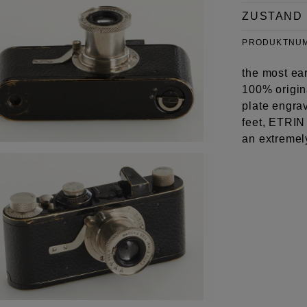
ZUSTAND
PRODUKTNU
the most ea
100% origina
plate engra
feet, ETRIN 
an extremely