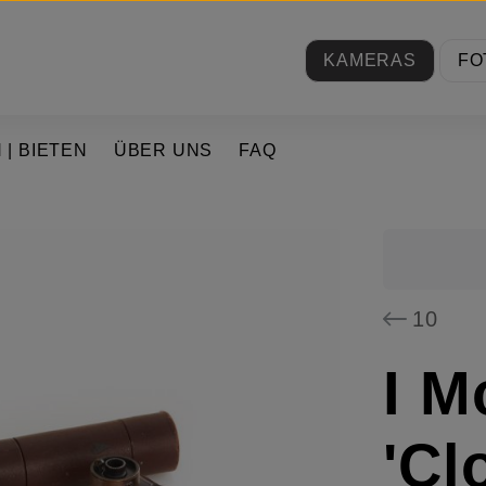
KAMERAS
FO
 | BIETEN
ÜBER UNS
FAQ
10
I M
'Cl