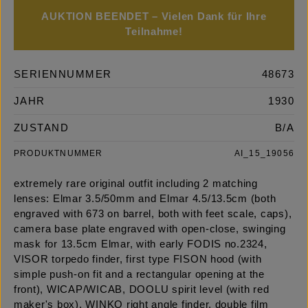
AUKTION BEENDET – Vielen Dank für Ihre
Teilnahme!
SERIENNUMMER
48673
JAHR
1930
ZUSTAND
B/A
PRODUKTNUMMER
AI_15_19056
extremely rare original outfit including 2 matching
lenses: Elmar 3.5/50mm and Elmar 4.5/13.5cm (both
engraved with 673 on barrel, both with feet scale, caps),
camera base plate engraved with open-close, swinging
mask for 13.5cm Elmar, with early FODIS no.2324,
VISOR torpedo finder, first type FISON hood (with
simple push-on fit and a rectangular opening at the
front), WICAP/WICAB, DOOLU spirit level (with red
maker's box), WINKO right angle finder, double film