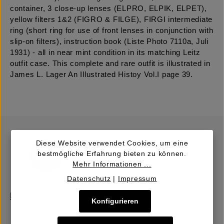
container, 3 close-up lenses (ELPRO, ELPIK, ELPET),
yellow filters 1&2 (FIGRO & FILGE), FIRGI intermediate
ring (short ring for use of front lenses in conjunction with
slip-on filters), instruction book (Liste Photo 7110a, Juli
1931) - all in near mint condition in its matching Leitz
outfit case. This complete and rare outfit is illustrated in
James L. Lager An Illustrated Histoy Vol.I page 39.
Diese Website verwendet Cookies, um eine
bestmögliche Erfahrung bieten zu können.
Mehr Informationen ...
Datenschutz
|
Impressum
Kaufen | Bieten
Konfigurieren