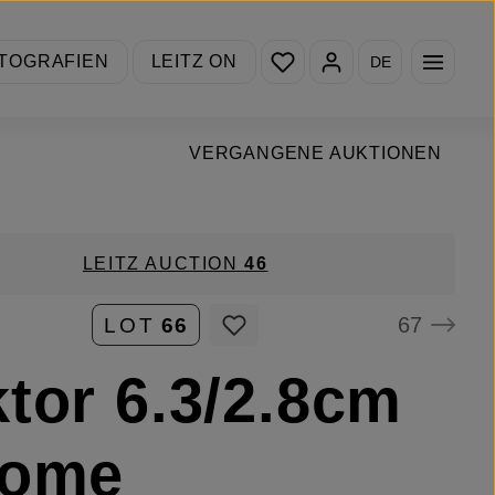
Du hast 0 Produkte auf de
TOGRAFIEN
LEITZ ON
DE
VERGANGENE AUKTIONEN
LEITZ AUCTION
46
67
LOT
66
tor 6.3/2.8cm
rome