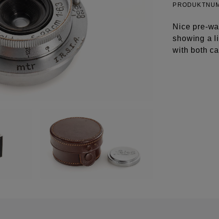
PRODUKTNU
Nice pre-wa
showing a li
with both c