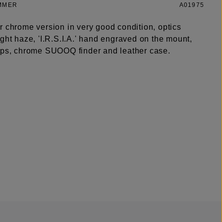
MMER
A01975
r chrome version in very good condition, optics
ght haze, 'I.R.S.I.A.' hand engraved on the mount,
aps, chrome SUOOQ finder and leather case.