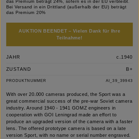
das Premium beträgt 24%, sofern es in der EU verbleibt.
Bei Versand in ein Drittland (außerhalb der EU) beträgt
das Premium 20%
AUKTION BEENDET – Vielen Dank für Ihre
Teilnahme!
JAHR
c.1940
ZUSTAND
B+
PRODUKTNUMMER
AI_39_39943
With over 20.000 cameras produced, the Sport was a
great commercial success of the pre-war Soviet camera
industry. Around 1940 - 1941 GOMZ engineers in
cooperation with GOI Leningrad made an effort to
produce an upgraded version of the camera with a faster
lens. The offered prototype camera is based on a late
version Sport, with no name or serial number engraved.