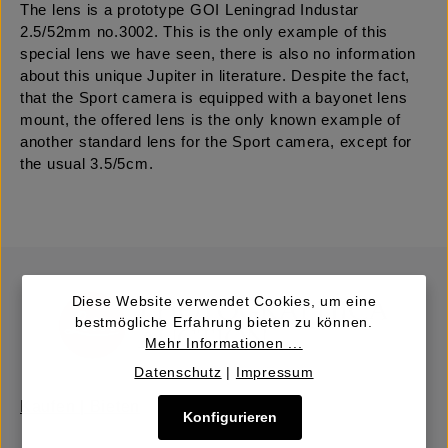
The lens is a prototype GOI Leningrad Industar
2.5/52mm no.3002. This is the only example of this
special lens we have seen, there is also no information
about this unique Jupiter in literature. Despite the fact,
that the Sport camera is equipped with a bayonet lens
mount, the offered lens is the only known example of
another standard lens for the Sport camera, except for
the usual 3.5/5cm.
Diese Website verwendet Cookies, um eine
bestmögliche Erfahrung bieten zu können.
Mehr Informationen ...
Datenschutz
|
Impressum
Kaufen | Bieten
Konfigurieren