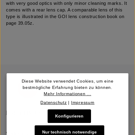
with very good optics with only minor cleaning marks. It
comes with a rear lens cap. A comparable lens of this
type is illustrated in the GOI lens construction book on
page 39.05z.
Diese Website verwendet Cookies, um eine
bestmögliche Erfahrung bieten zu können.
Mehr Informationen ...
Datenschutz
|
Impressum
Kaufen | Bieten
Konfigurieren
Nur technisch notwendige
Verkaufen | Einbringen