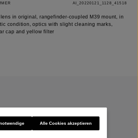
MMER
AI_20220121_1128_41518
t lens in original, rangefinder-coupled M39 mount, in
c condition, optics with slight cleaning marks,
ar cap and yellow filter
 notwendige
Alle Cookies akzeptieren
er uns