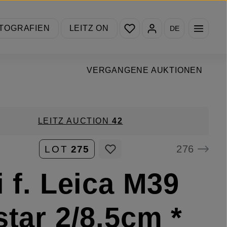
Du hast 0 Produkte auf de
TOGRAFIEN
LEITZ ON
DE
VERGANGENE AUKTIONEN
LEITZ AUCTION
42
276
LOT
275
i f. Leica M39
star 2/8.5cm *