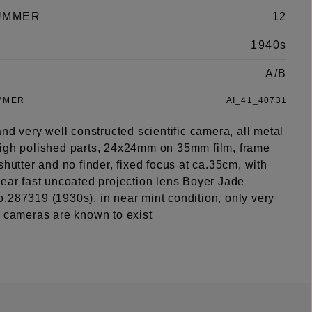
UMMER
12
1940s
A/B
MMER
AI_41_40731
and very well constructed scientific camera, all metal
igh polished parts, 24x24mm on 35mm film, frame
shutter and no finder, fixed focus at ca.35cm, with
lear fast uncoated projection lens Boyer Jade
.287319 (1930s), in near mint condition, only very
e cameras are known to exist