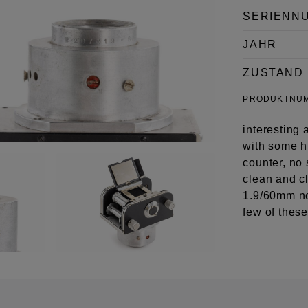
SERIENN
JAHR
ZUSTAND
PRODUKTNU
interesting 
with some h
counter, no 
clean and c
1.9/60mm no
few of thes