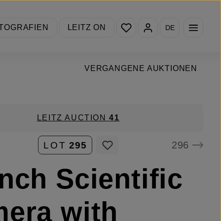
Du hast 0 Produkte auf de
TOGRAFIEN
LEITZ ON
DE
VERGANGENE AUKTIONEN
LEITZ AUCTION
41
296
LOT
295
nch Scientific
era with