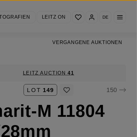
Du hast 0 Produkte auf de
TOGRAFIEN
LEITZ ON
DE
VERGANGENE AUKTIONEN
LEITZ AUCTION
41
150
LOT
149
arit-M 11804
8/28mm