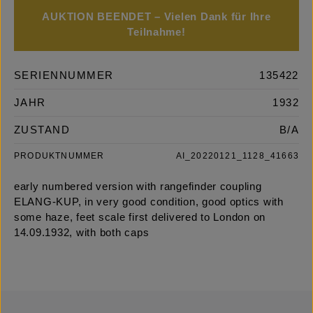
AUKTION BEENDET – Vielen Dank für Ihre
Teilnahme!
SERIENNUMMER
135422
JAHR
1932
ZUSTAND
B/A
PRODUKTNUMMER
AI_20220121_1128_41663
early numbered version with rangefinder coupling
ELANG-KUP, in very good condition, good optics with
some haze, feet scale first delivered to London on
14.09.1932, with both caps