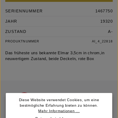
SERIENNUMMER
1467750
JAHR
19320
ZUSTAND
A-
PRODUKTNUMMER
AI_4_22818
Das früheste uns bekannte Elmar 3,5cm in chrom,in
neuwertigem Zustand, beide Deckeln, rote Box
Diese Website verwendet Cookies, um eine
bestmögliche Erfahrung bieten zu können.
Mehr Informationen ...