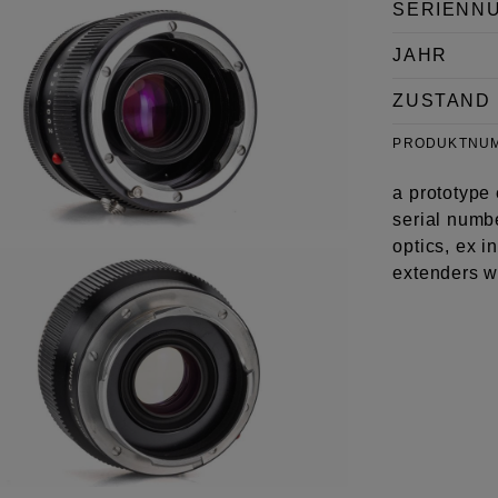
SERIENN
JAHR
ZUSTAND
PRODUKTNU
a prototype
serial numbe
optics, ex i
extenders w