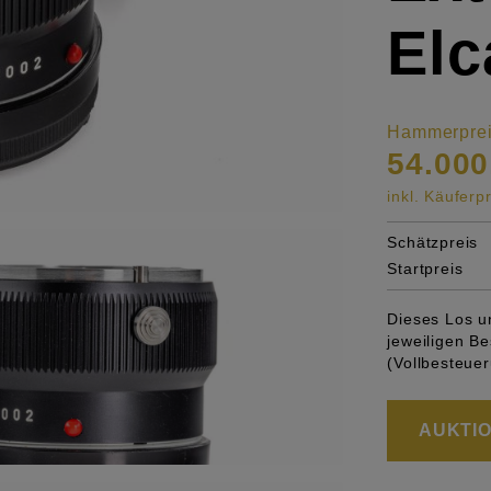
Elc
Hammerpre
54.000
inkl. Käufer
Schätzpreis
Startpreis
Dieses Los u
jeweiligen 
(Vollbesteuer
AUKTION