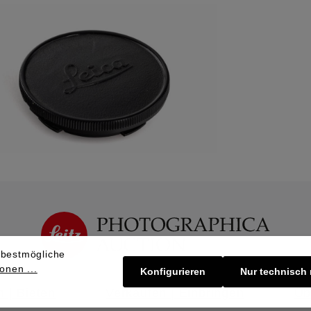
 bestmögliche
onen ...
Konfigurieren
Nur technisch
 | Bieten
Verkaufen | Einbringen
Üb