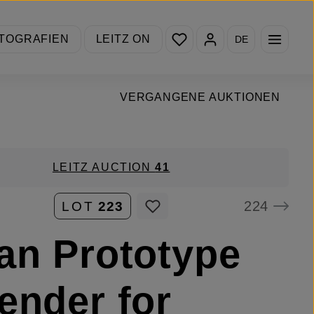
Du hast 0 Produkte auf de
TOGRAFIEN
LEITZ ON
DE
VERGANGENE AUKTIONEN
LEITZ AUCTION
41
224
LOT
223
an Prototype
ender for