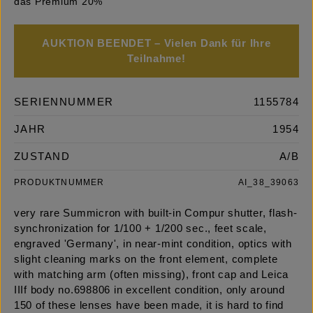
das Premium 20%
AUKTION BEENDET – Vielen Dank für Ihre
Teilnahme!
SERIENNUMMER
1155784
JAHR
1954
ZUSTAND
A/B
PRODUKTNUMMER
AI_38_39063
very rare Summicron with built-in Compur shutter, flash-
synchronization for 1/100 + 1/200 sec., feet scale,
engraved 'Germany', in near-mint condition, optics with
slight cleaning marks on the front element, complete
with matching arm (often missing), front cap and Leica
IIIf body no.698806 in excellent condition, only around
150 of these lenses have been made, it is hard to find