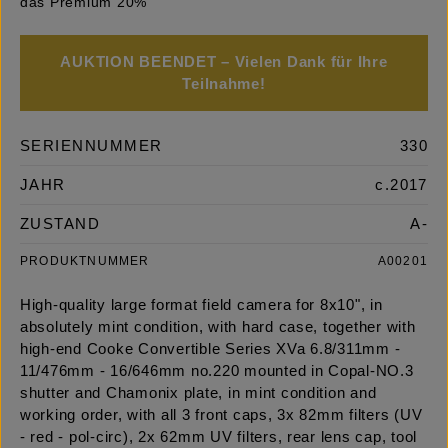
das Premium 20%
AUKTION BEENDET – Vielen Dank für Ihre
Teilnahme!
SERIENNUMMER
330
JAHR
c.2017
ZUSTAND
A-
PRODUKTNUMMER
A00201
High-quality large format field camera for 8x10", in
absolutely mint condition, with hard case, together with
high-end Cooke Convertible Series XVa 6.8/311mm -
11/476mm - 16/646mm no.220 mounted in Copal-NO.3
shutter and Chamonix plate, in mint condition and
working order, with all 3 front caps, 3x 82mm filters (UV
- red - pol-circ), 2x 62mm UV filters, rear lens cap, tool