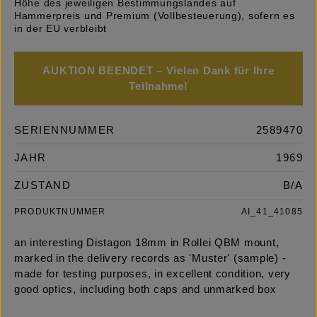
Höhe des jeweiligen Bestimmungslandes auf
Hammerpreis und Premium (Vollbesteuerung), sofern es
in der EU verbleibt
AUKTION BEENDET – Vielen Dank für Ihre
Teilnahme!
SERIENNUMMER
2589470
JAHR
1969
ZUSTAND
B/A
PRODUKTNUMMER
AI_41_41085
an interesting Distagon 18mm in Rollei QBM mount,
marked in the delivery records as 'Muster' (sample) -
made for testing purposes, in excellent condition, very
good optics, including both caps and unmarked box