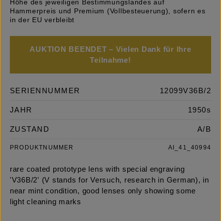
Höhe des jeweiligen Bestimmungslandes auf
Hammerpreis und Premium (Vollbesteuerung), sofern es
in der EU verbleibt
AUKTION BEENDET – Vielen Dank für Ihre
Teilnahme!
SERIENNUMMER
12099V36B/2
JAHR
1950s
ZUSTAND
A/B
PRODUKTNUMMER
AI_41_40994
rare coated prototype lens with special engraving
'V36B/2' (V stands for Versuch, research in German), in
near mint condition, good lenses only showing some
light cleaning marks