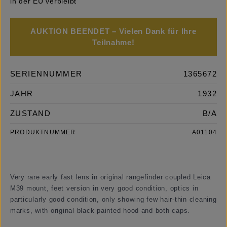
in der EU verbleibt
AUKTION BEENDET – Vielen Dank für Ihre
Teilnahme!
SERIENNUMMER
1365672
JAHR
1932
ZUSTAND
B/A
PRODUKTNUMMER
A01104
Very rare early fast lens in original rangefinder coupled Leica
M39 mount, feet version in very good condition, optics in
particularly good condition, only showing few hair-thin cleaning
marks, with original black painted hood and both caps.