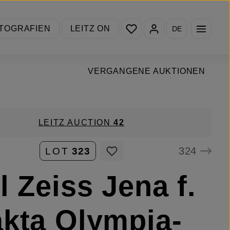
Du hast 0 Produkte auf de
TOGRAFIEN
LEITZ ON
DE
VERGANGENE AUKTIONEN
LEITZ AUCTION
42
324
LOT
323
l Zeiss Jena f.
kta Olympia-