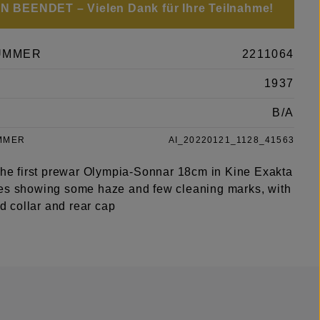
 BEENDET – Vielen Dank für Ihre Teilnahme!
UMMER
2211064
1937
B/A
MMER
AI_20220121_1128_41563
 the first prewar Olympia-Sonnar 18cm in Kine Exakta
es showing some haze and few cleaning marks, with
pod collar and rear cap