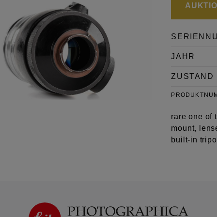
AUKTION
SERIENN
JAHR
ZUSTAND
PRODUKTNU
rare one of
mount, lens
built-in tri