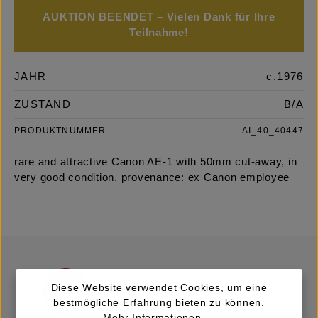
AUKTION BEENDET – Vielen Dank für Ihre
Teilnahme!
JAHR
c.1976
ZUSTAND
B/A
PRODUKTNUMMER
AI_40_40447
rare and attractive Canon AE-1 with 50mm cut-away, in
very good condition, provenance: ex Canon employee
Diese Website verwendet Cookies, um eine
bestmögliche Erfahrung bieten zu können.
Mehr Informationen ...