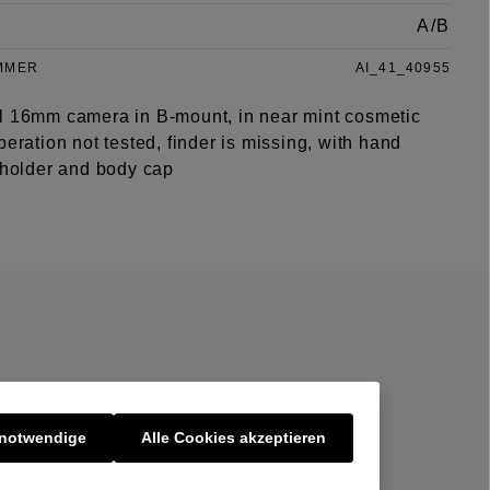
A/B
MMER
AI_41_40955
l 16mm camera in B-mount, in near mint cosmetic
peration not tested, finder is missing, with hand
y holder and body cap
 notwendige
Alle Cookies akzeptieren
er uns