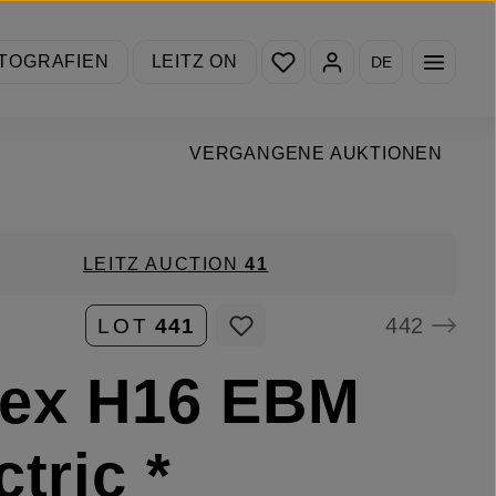
Du hast 0 Produkte auf de
TOGRAFIEN
LEITZ ON
DE
VERGANGENE AUKTIONEN
LEITZ AUCTION
41
442
LOT
441
lex H16 EBM
ctric *