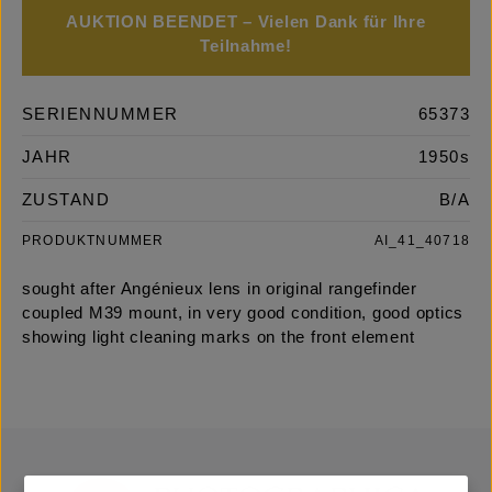
AUKTION BEENDET – Vielen Dank für Ihre
Teilnahme!
SERIENNUMMER
65373
JAHR
1950s
ZUSTAND
B/A
PRODUKTNUMMER
AI_41_40718
sought after Angénieux lens in original rangefinder
coupled M39 mount, in very good condition, good optics
showing light cleaning marks on the front element