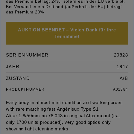
das Premium beträgt 24%, sofern es in der EU verbleibt.
Bei Versand in ein Drittland (außerhalb der EU) beträgt
das Premium 20%
AUKTION BEENDET – Vielen Dank für Ihre
Teilnahme!
SERIENNUMMER
20828
JAHR
1947
ZUSTAND
A/B
PRODUKTNUMMER
A01384
Early body in almost mint condition and working order,
with rare matching fast Angénieux Type S1
Alitar 1.8/50mm no.78.043 in original Alpa mount (ca.
only 1700 units produced), very good optics only
showing light cleaning marks.