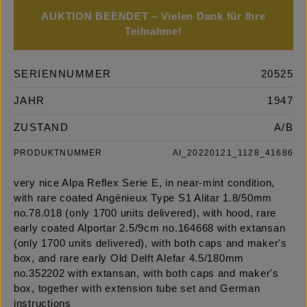
AUKTION BEENDET – Vielen Dank für Ihre
Teilnahme!
SERIENNUMMER
20525
JAHR
1947
ZUSTAND
A/B
PRODUKTNUMMER
AI_20220121_1128_41686
very nice Alpa Reflex Serie E, in near-mint condition,
with rare coated Angénieux Type S1 Alitar 1.8/50mm
no.78.018 (only 1700 units delivered), with hood, rare
early coated Alportar 2.5/9cm no.164668 with extansan
(only 1700 units delivered), with both caps and maker's
box, and rare early Old Delft Alefar 4.5/180mm
no.352202 with extansan, with both caps and maker's
box, together with extension tube set and German
instructions