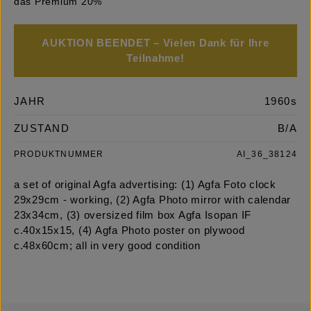
das Premium 20%
AUKTION BEENDET – Vielen Dank für Ihre
Teilnahme!
JAHR
1960s
ZUSTAND
B/A
PRODUKTNUMMER
AI_36_38124
a set of original Agfa advertising: (1) Agfa Foto clock
29x29cm - working, (2) Agfa Photo mirror with calendar
23x34cm, (3) oversized film box Agfa Isopan IF
c.40x15x15, (4) Agfa Photo poster on plywood
c.48x60cm; all in very good condition